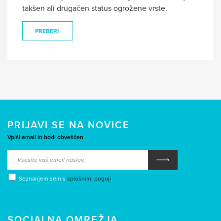
takšen ali drugačen status ogrožene vrste.
PREBERI
PRIJAVI SE NA NOVICE
Vpiši email in bodi obveščen
Seznanjem sem s
splošnimi pogoji
.
SOCIALNA OMREŽJA