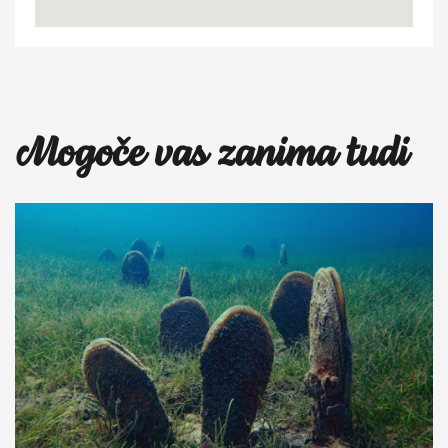
Mapca
Mogoče vas zanima tudi
lalala