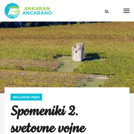
SL
KRAJINSKI PARK
Spomeniki 2.
svetovne vojne