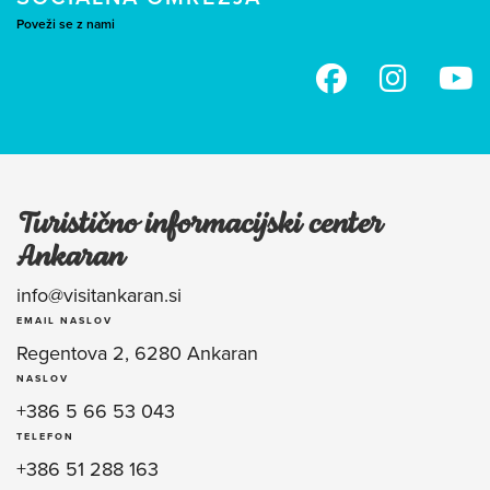
Poveži se z nami
Turistično informacijski center
Ankaran
info@visitankaran.si
EMAIL NASLOV
Regentova 2, 6280 Ankaran
NASLOV
+386 5 66 53 043
TELEFON
+386 51 288 163