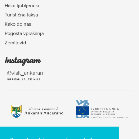
Hišni ljubljenčki
Turistična taksa
Kako do nas
Pogosta vprašanja
Zemljevid
Instagram
@visit_ankaran
SPREMLJAJTE NAS
Naložbo sofinancirata RS in EU iz Evropskega sklada za regionalni razvoj.