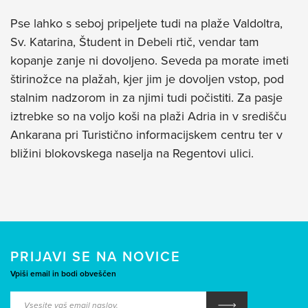
Pse lahko s seboj pripeljete tudi na plaže Valdoltra,
Sv. Katarina, Študent in Debeli rtič, vendar tam
kopanje zanje ni dovoljeno. Seveda pa morate imeti
štirinožce na plažah, kjer jim je dovoljen vstop, pod
stalnim nadzorom in za njimi tudi počistiti. Za pasje
iztrebke so na voljo koši na plaži Adria in v središču
Ankarana pri Turistično informacijskem centru ter v
bližini blokovskega naselja na Regentovi ulici.
PRIJAVI SE NA NOVICE
Vpiši email in bodi obveščen