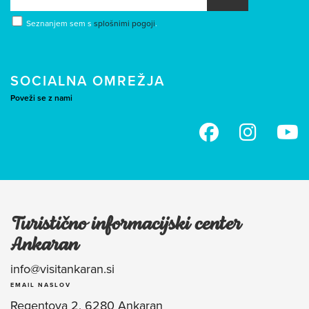
Seznanjem sem s
splošnimi pogoji
.
SOCIALNA OMREŽJA
Poveži se z nami
Turistično informacijski center
Ankaran
info@visitankaran.si
EMAIL NASLOV
Regentova 2, 6280 Ankaran