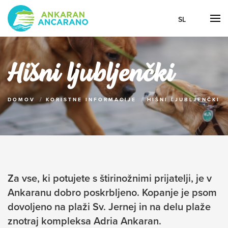
SL
Hišni ljubljenčki
DOMOV
KORISTNE INFORMACIJE
HIŠNI LJUBLJENČKI
Za vse, ki potujete s štirinožnimi prijatelji, je v
Ankaranu dobro poskrbljeno. Kopanje je psom
dovoljeno na plaži Sv. Jernej in na delu plaže
znotraj kompleksa Adria Ankaran.