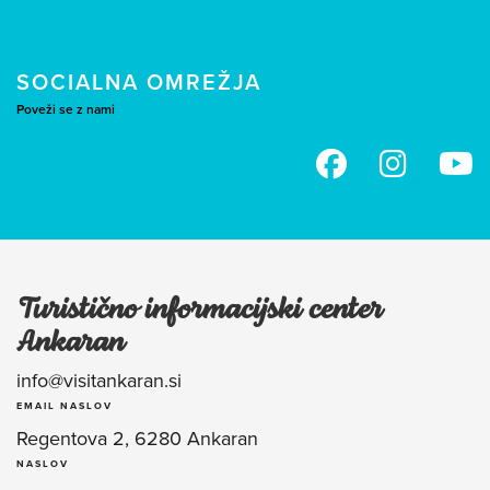
SOCIALNA OMREŽJA
Poveži se z nami
Turistično informacijski center
Ankaran
info@visitankaran.si
EMAIL NASLOV
Regentova 2, 6280 Ankaran
NASLOV