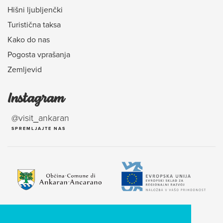
Hišni ljubljenčki
Turistična taksa
Kako do nas
Pogosta vprašanja
Zemljevid
Instagram
@visit_ankaran
SPREMLJAJTE NAS
Naložbo sofinancirata RS in EU iz Evropskega sklada za regionalni razvoj.