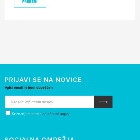
PREBERI
PRIJAVI SE NA NOVICE
Vpiši email in bodi obveščen
Seznanjem sem s
splošnimi pogoji
.
SOCIALNA OMREŽJA