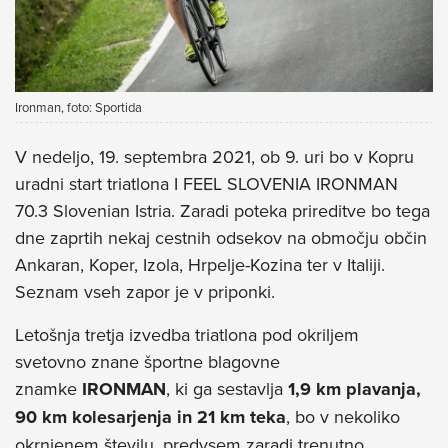
Ironman, foto: Sportida
V nedeljo, 19. septembra 2021, ob 9. uri bo v Kopru
uradni start triatlona I FEEL SLOVENIA IRONMAN
70.3 Slovenian Istria. Zaradi poteka prireditve bo tega
dne zaprtih nekaj cestnih odsekov na območju občin
Ankaran, Koper, Izola, Hrpelje-Kozina ter v Italiji.
Seznam vseh zapor je v priponki.
Letošnja tretja izvedba triatlona pod okriljem
svetovno znane športne blagovne
znamke
IRONMAN
, ki ga sestavlja
1,9 km plavanja,
90 km kolesarjenja in 21 km teka
, bo v nekoliko
okrnjenem številu, predvsem zaradi trenutno