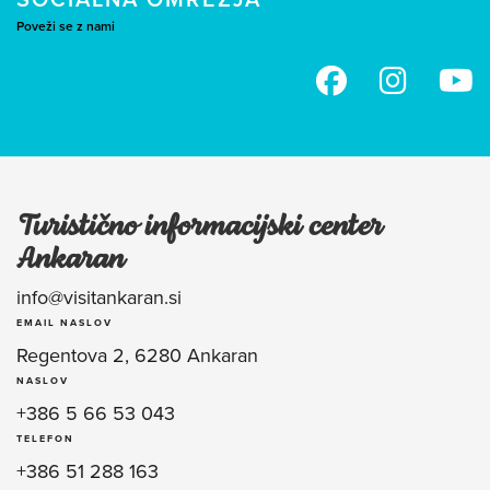
Poveži se z nami
Turistično informacijski center
Ankaran
info@visitankaran.si
EMAIL NASLOV
Regentova 2, 6280 Ankaran
NASLOV
+386 5 66 53 043
TELEFON
+386 51 288 163