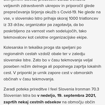
veljavnih zdravstvenih ukrepov in priporočil glede
preprečevanja širjenja okužb s Covid-19. Ne glede na
vse, v slovensko Istro prihaja skoraj 1000 triatloncev
iz 33 držav, organizator pa zagotavlja, da bo
poskrbljeno za varnost vseh sodelujočih, tako
tekmovalcev kot celotne organizacijske ekipe.
Kolesarska in tekaška proga sta speljani po
regionalnih cestah vzdolž obale ter v zaledju
slovenske Istre. Zato bo v času tekmovanja veljal
poseben režim delnega ali popolnega zaprtja lokalnih
cest. V priponki je urnik zapore cest v obmorskih
občinah v času tekmovanja.
Zaradi poteka prireditve I feel Slovenia Ironman 70.3
Slovenian Istra bo
v nedeljo, 19. septembra 2021,
zaprtih nekaj cestnih odsekov
na območju občin