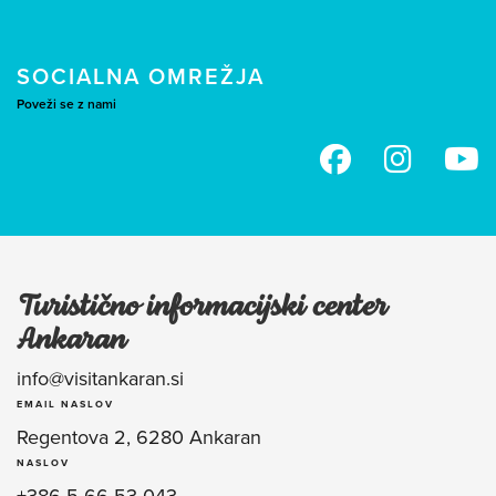
SOCIALNA OMREŽJA
Poveži se z nami
Turistično informacijski center
Ankaran
info@visitankaran.si
EMAIL NASLOV
Regentova 2, 6280 Ankaran
NASLOV
+386 5 66 53 043