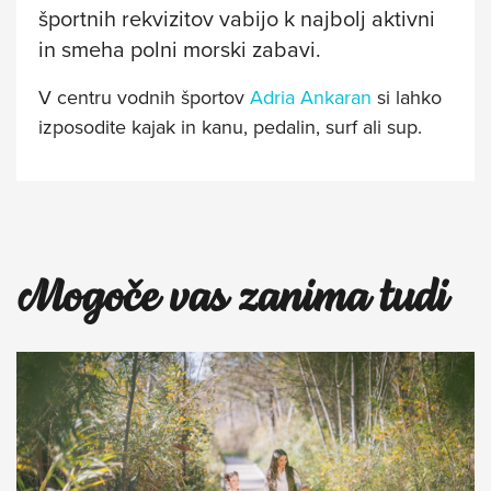
športnih rekvizitov vabijo k najbolj aktivni
in smeha polni morski zabavi.
V centru vodnih športov
Adria Ankaran
si lahko
izposodite kajak in kanu, pedalin, surf ali sup.
Mogoče vas zanima tudi