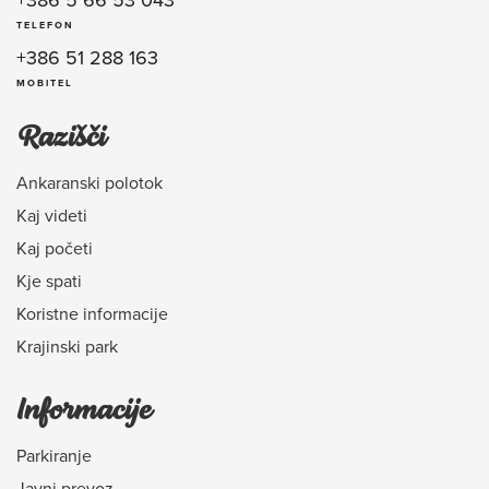
TELEFON
+386 51 288 163
MOBITEL
Razišči
Ankaranski polotok
Kaj videti
Kaj početi
Kje spati
Koristne informacije
Krajinski park
Informacije
Parkiranje
Javni prevoz