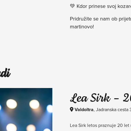
💚 Kdor prinese svoj kozar
Pridružite se nam ob prij
martinovo!
di
Lea Sirk – 2
Valdoltra
, Jadranska cesta
Lea Sirk letos praznuje 20 let