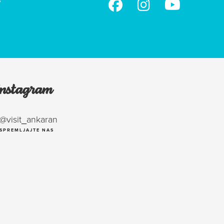
Instagram
@visit_ankaran
SPREMLJAJTE NAS