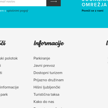
OMREŽJA
sem s
splošnimi pogoji
.
Poveži se z nami
či
Informacije
ki polotok
Parkiranje
i
Javni prevoz
ti
Dostopni turizem
Prijazno družinam
 informacije
Hišni ljubljenčki
 park
Turistična taksa
Kako do nas