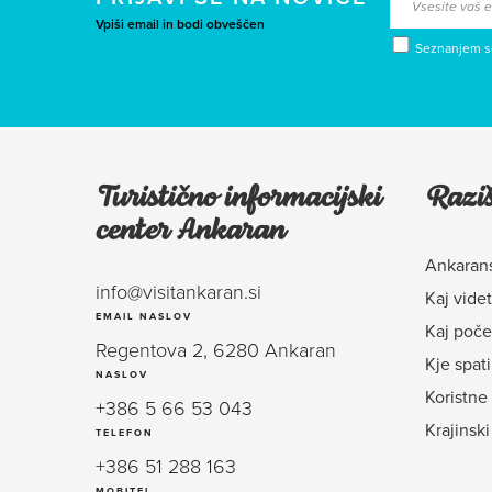
Vpiši email in bodi obveščen
Seznanjem 
Turistično informacijski
Raziš
center Ankaran
Ankarans
info@visitankaran.si
Kaj videt
EMAIL NASLOV
Kaj poče
Regentova 2, 6280 Ankaran
Kje spati
NASLOV
Koristne
+386 5 66 53 043
Krajinski
TELEFON
+386 51 288 163
MOBITEL