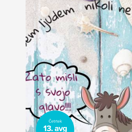
Četrtek
13. avg