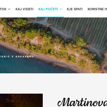
OTOK
KAJ VIDETI
KAJ POČETI
KJE SPATI
KORISTNE 
VANJE V ANKARANU
Martinova