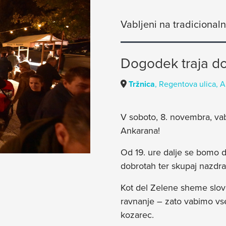
Vabljeni na tradicional
Dogodek traja do
Tržnica
, Regentova ulica, 
V soboto, 8. novembra, va
Ankarana!
Od 19. ure dalje se bomo d
dobrotah ter skupaj nazdra
Kot del Zelene sheme slov
ravnanje – zato vabimo vse
kozarec.