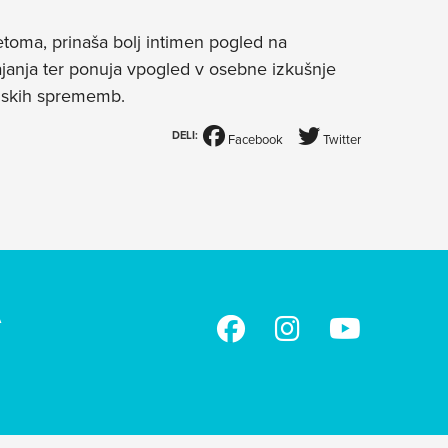
toma, prinaša bolj intimen pogled na
janja ter ponuja vpogled v osebne izkušnje
vinskih sprememb.
DELI:
Facebook
Twitter
A