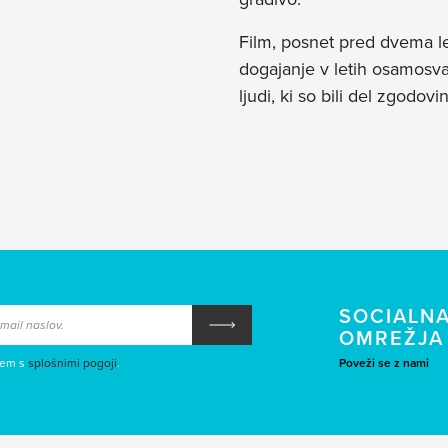
Film, posnet pred dvema le
dogajanje v letih osamosva
ljudi, ki so bili del zgodo
SOCIALN
OMREŽJA
sem s
splošnimi pogoji
.
Poveži se z nami