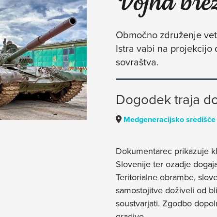
Vojna brez
Območno združenje vete
Istra vabi na projekcij
sovraštva.
Dogodek traja do
Medgeneracijsko središče
Dokumentarec prikazuje kl
Slovenije ter ozadje dogaja
Teritorialne obrambe, slove
samostojitve doživeli od bl
soustvarjati. Zgodbo dopo
gradivo.