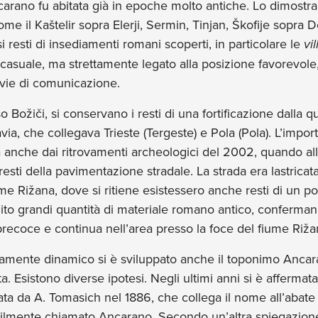
carano fu abitata già in epoche molto antiche. Lo dimostr
, come il Kaštelir sopra Elerji, Sermin, Tinjan, Škofije sopr
i resti di insediamenti romani scoperti, in particolare le
vi
casuale, ma strettamente legato alla posizione favorevole,
 vie di comunicazione.
Božiči, si conservano i resti di una fortificazione dalla qua
lavia, che collegava Trieste (Tergeste) e Pola (Pola). L’impo
 anche dai ritrovamenti archeologici del 2002, quando all’
resti della pavimentazione stradale. La strada era lastricata 
me Rižana, dove si ritiene esistessero anche resti di un p
uito grandi quantità di materiale romano antico, conferm
ecoce e continua nell’area presso la foce del fiume Rižan
camente dinamico si è sviluppato anche il toponimo Ancara
. Esistono diverse ipotesi. Negli ultimi anni si è affermata
rtata da A. Tomasich nel 1886, che collega il nome all’abat
ilmente chiamato Ancarano. Secondo un’altra spiegazione