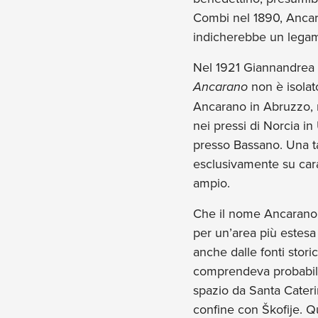
Combi nel 1890, Ancar
indicherebbe un legame 
Nel 1921 Giannandrea G
Ancarano
non è isolat
Ancarano in Abruzzo, n
nei pressi di Norcia i
presso Bassano. Una ta
esclusivamente su carat
ampio.
Che il nome Ancarano f
per un’area più estes
anche dalle fonti stori
comprendeva probabil
spazio da Santa Cateri
confine con Škofije. Q