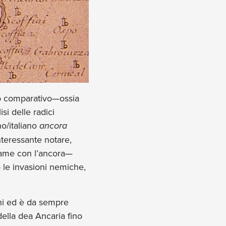
odo comparativo—ossia
i delle radici
no/italiano
ancora
nteressante notare,
game con l’ancora—
o le invasioni nemiche,
oni ed è da sempre
della dea Ancaria fino