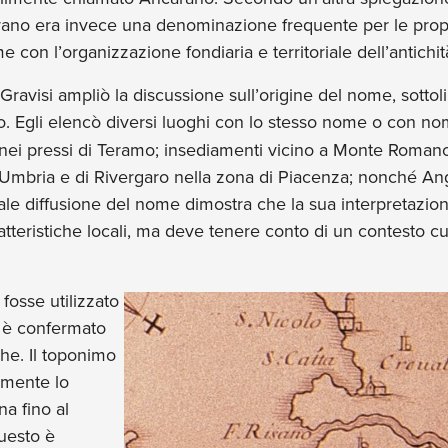
ano era invece una denominazione frequente per le propr
con l’organizzazione fondiaria e territoriale dell’antichit
ravisi ampliò la discussione sull’origine del nome, sotto
o. Egli elencò diversi luoghi con lo stesso nome o con nom
ei pressi di Teramo; insediamenti vicino a Monte Romano,
n Umbria e di Rivergaro nella zona di Piacenza; nonché A
le diffusione del nome dimostra che la sua interpretazio
teristiche locali, ma deve tenere conto di un contesto cul
osse utilizzato
a è confermato
che. Il toponimo
mente lo
na fino al
uesto è