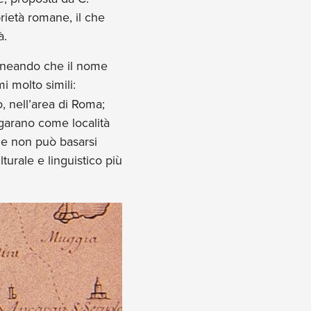
ietà romane, il che
à.
lineando che il nome
i molto simili:
 nell’area di Roma;
ngarano come località
ne non può basarsi
turale e linguistico più