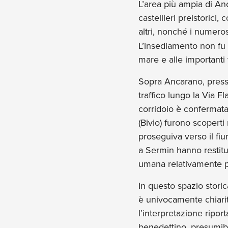
L’area più ampia di An
castellieri preistorici
altri, nonché i numeros
L’insediamento non fu 
mare e alle importanti
Sopra Ancarano, presso 
traffico lungo la Via F
corridoio è confermata
(Bivio) furono scoperti 
proseguiva verso il fiu
a Sermin hanno restit
umana relativamente pr
In questo spazio stori
è univocamente chiarita
l’interpretazione ripo
benedettino, presumib