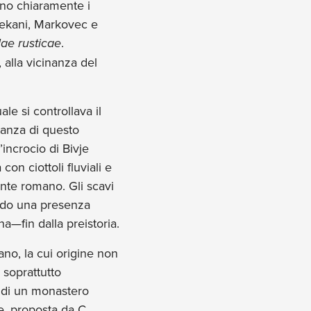
ano chiaramente i
a Dekani, Markovec e
llae rusticae
.
 alla vicinanza del
le si controllava il
rtanza di questo
incrocio di Bivje
con ciottoli fluviali e
onte romano. Gli scavi
ando una presenza
a—fin dalla preistoria.
no, la cui origine non
 soprattutto
e di un monastero
, proposta da C.