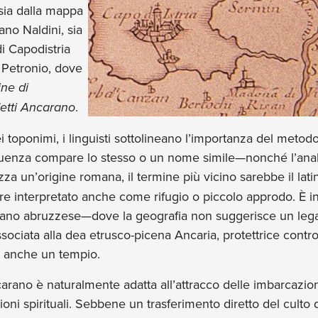
sia dalla mappa
ano Naldini, sia
di Capodistria
o Petronio, dove
ine di
etti Ancarano
.
ei toponimi, i linguisti sottolineano l’importanza del met
uenza compare lo stesso o un nome simile—nonché l’analis
izza un’origine romana, il termine più vicino sarebbe il lati
re interpretato anche come rifugio o piccolo approdo. È i
carano abruzzese—dove la geografia non suggerisce un le
sociata alla dea etrusco-picena Ancaria, protettrice contr
o anche un tempio.
carano è naturalmente adatta all’attracco delle imbarcazi
ni spirituali. Sebbene un trasferimento diretto del culto 