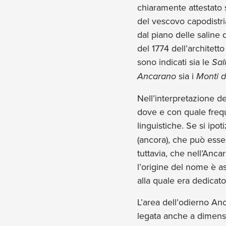
chiaramente attestato 
del vescovo capodistri
dal piano delle saline 
del 1774 dell’architett
sono indicati sia le
Sal
Ancarano
sia i
Monti d
Nell’interpretazione d
dove e con quale freq
linguistiche. Se si ipot
(ancora), che può esse
tuttavia, che nell’An
l’origine del nome è as
alla quale era dedicat
L’area dell’odierno An
legata anche a dimensio