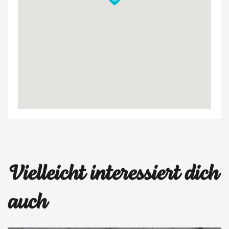
Mapca
Vielleicht interessiert dich
lalala
auch