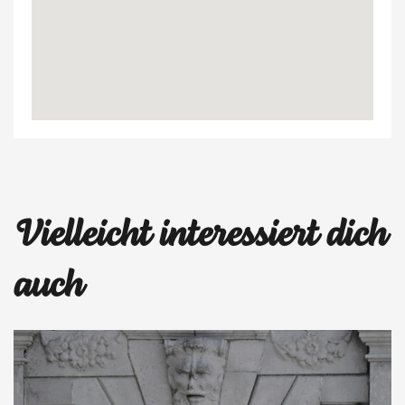
Mapca
Vielleicht interessiert dich
lalala
auch